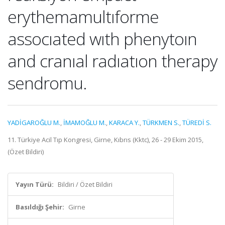
erythemamultıforme
assocıated wıth phenytoın
and cranıal radıatıon therapy
sendromu.
YADİGAROĞLU M.
,
İMAMOĞLU M.
,
KARACA Y.
,
TÜRKMEN S.
,
TÜREDİ S.
11. Türkiye Acil Tıp Kongresi, Girne, Kıbrıs (Kktc), 26 - 29 Ekim 2015,
(Özet Bildiri)
Yayın Türü:
Bildiri / Özet Bildiri
Basıldığı Şehir:
Girne