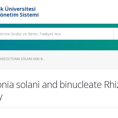
k Üniversitesi
Yönetim Sistemi
RHIZOCTONIA SOLANI AND B...
tonia solani and binucleate Rh
y