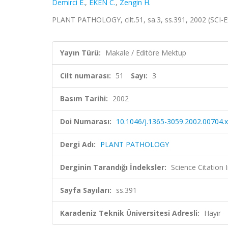
Demirci E.
,
EKEN C.
,
Zengin H.
PLANT PATHOLOGY, cilt.51, sa.3, ss.391, 2002 (SCI
Yayın Türü:
Makale / Editöre Mektup
Cilt numarası:
51
Sayı:
3
Basım Tarihi:
2002
Doi Numarası:
10.1046/j.1365-3059.2002.00704.x
Dergi Adı:
PLANT PATHOLOGY
Derginin Tarandığı İndeksler:
Science Citation
Sayfa Sayıları:
ss.391
Karadeniz Teknik Üniversitesi Adresli:
Hayır