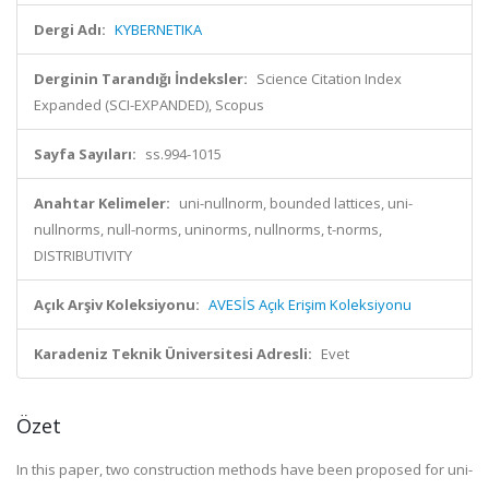
Dergi Adı:
KYBERNETIKA
Derginin Tarandığı İndeksler:
Science Citation Index
Expanded (SCI-EXPANDED), Scopus
Sayfa Sayıları:
ss.994-1015
Anahtar Kelimeler:
uni-nullnorm, bounded lattices, uni-
nullnorms, null-norms, uninorms, nullnorms, t-norms,
DISTRIBUTIVITY
Açık Arşiv Koleksiyonu:
AVESİS Açık Erişim Koleksiyonu
Karadeniz Teknik Üniversitesi Adresli:
Evet
Özet
In this paper, two construction methods have been proposed for uni-