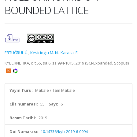
BOUNDED LATTICE
ERTUĞRUL Ü.
,
Kesicioglu M. N.
,
Karacal F.
KYBERNETIKA, cilt.55, sa.6, ss.994-1015, 2019 (SCI-Expanded, Scopus)
Yayın Türü:
Makale / Tam Makale
Cilt numarası:
55
Sayı:
6
Basım Tarihi:
2019
Doi Numarası:
10.14736/kyb-2019-6-0994