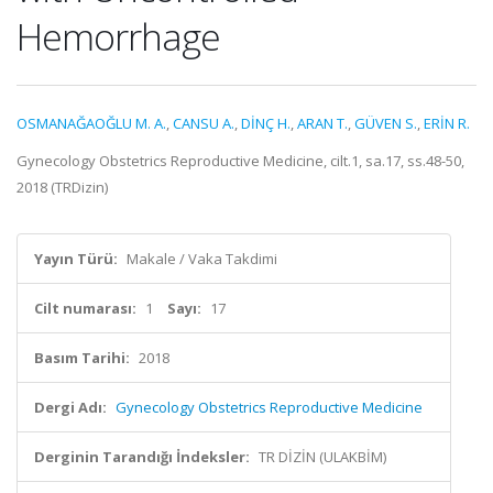
Hemorrhage
OSMANAĞAOĞLU M. A.
,
CANSU A.
,
DİNÇ H.
,
ARAN T.
,
GÜVEN S.
,
ERİN R.
Gynecology Obstetrics Reproductive Medicine, cilt.1, sa.17, ss.48-50,
2018 (TRDizin)
Yayın Türü:
Makale / Vaka Takdimi
Cilt numarası:
1
Sayı:
17
Basım Tarihi:
2018
Dergi Adı:
Gynecology Obstetrics Reproductive Medicine
Derginin Tarandığı İndeksler:
TR DİZİN (ULAKBİM)