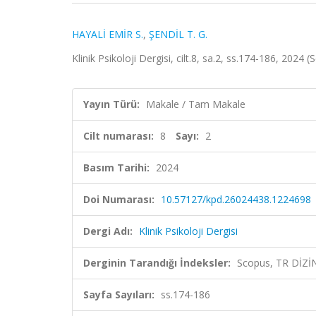
HAYALİ EMİR S.
,
ŞENDİL T. G.
Klinik Psikoloji Dergisi, cilt.8, sa.2, ss.174-186, 2024
Yayın Türü:
Makale / Tam Makale
Cilt numarası:
8
Sayı:
2
Basım Tarihi:
2024
Doi Numarası:
10.57127/kpd.26024438.1224698
Dergi Adı:
Klinik Psikoloji Dergisi
Derginin Tarandığı İndeksler:
Scopus, TR DİZİ
Sayfa Sayıları:
ss.174-186