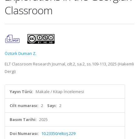
Classroom
Öztürk Duman Z.
ELT Classroom Research Journal, cilt.2, sa.2, ss.109-113, 2025 (Hakemli
Dergi)
Yayın Türü:
Makale / Kitap İncelemesi
Cilt numarası:
2
Sayı:
2
Basım Tarihi:
2025
Doi Numarası:
10.23350/eltcrj.229