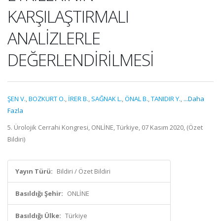
KARŞILAŞTIRMALI
ANALİZLERLE
DEĞERLENDİRİLMESİ
ŞEN V.
,
BOZKURT O.
,
İRER B.
,
SAĞNAK L.
,
ÖNAL B.
,
TANIDIR Y.
,
...Daha
Fazla
5. Ürolojik Cerrahi Kongresi, ONLİNE, Türkiye, 07 Kasım 2020, (Özet
Bildiri)
Yayın Türü:
Bildiri / Özet Bildiri
Basıldığı Şehir:
ONLİNE
Basıldığı Ülke:
Türkiye