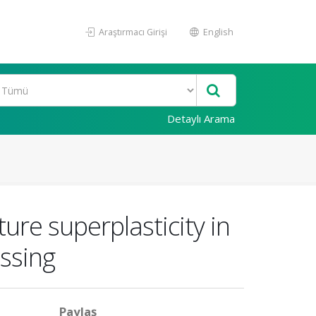
Araştırmacı Girişi
English
Detaylı Arama
re superplasticity in
essing
Paylaş