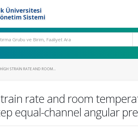
k Üniversitesi
Yönetim Sistemi
HIGH STRAIN RATE AND ROOM...
train rate and room temperatu
tep equal-channel angular pr