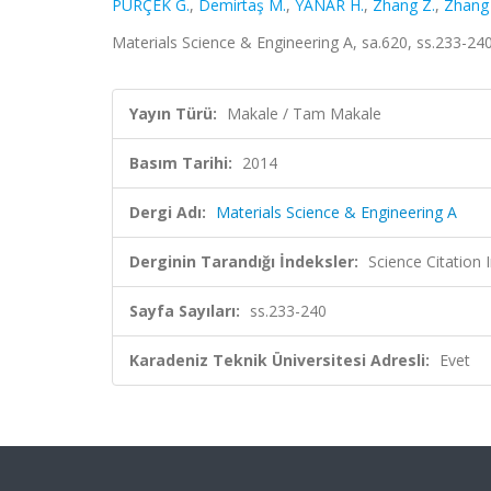
PÜRÇEK G.
,
Demirtaş M.
,
YANAR H.
,
Zhang Z.
,
Zhang 
Materials Science & Engineering A, sa.620, ss.233-24
Yayın Türü:
Makale / Tam Makale
Basım Tarihi:
2014
Dergi Adı:
Materials Science & Engineering A
Derginin Tarandığı İndeksler:
Science Citatio
Sayfa Sayıları:
ss.233-240
Karadeniz Teknik Üniversitesi Adresli:
Evet