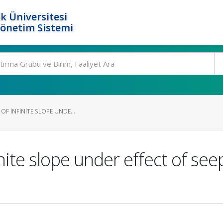
k Üniversitesi
Yönetim Sistemi
 OF INFINITE SLOPE UNDE...
finite slope under effect of se