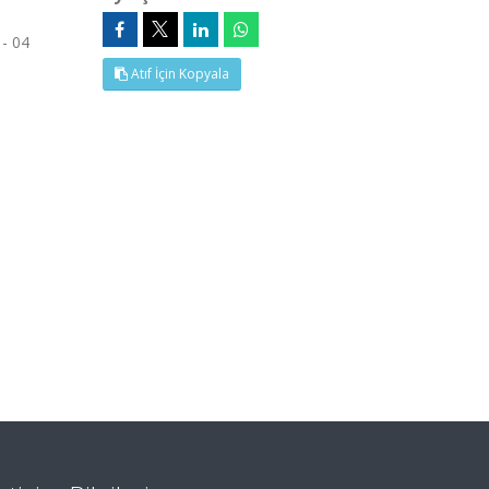
 - 04
Atıf İçin Kopyala