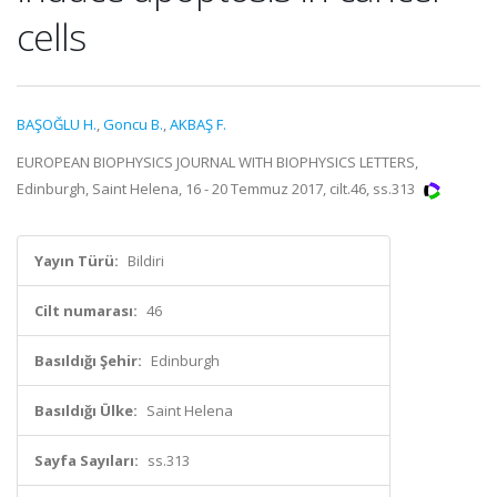
cells
BAŞOĞLU H.
,
Goncu B.
,
AKBAŞ F.
EUROPEAN BIOPHYSICS JOURNAL WITH BIOPHYSICS LETTERS,
Edinburgh, Saint Helena, 16 - 20 Temmuz 2017, cilt.46, ss.313
Yayın Türü:
Bildiri
Cilt numarası:
46
Basıldığı Şehir:
Edinburgh
Basıldığı Ülke:
Saint Helena
Sayfa Sayıları:
ss.313