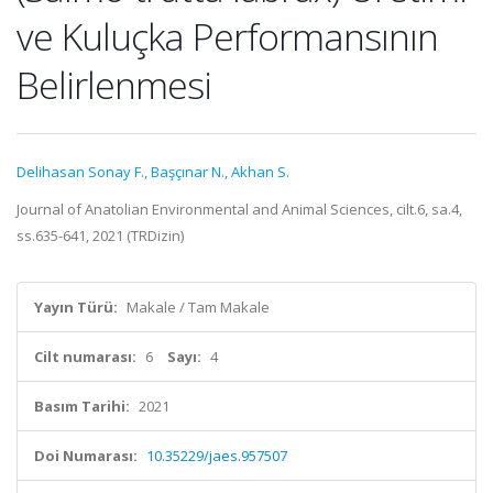
ve Kuluçka Performansının
Belirlenmesi
Delihasan Sonay F.
,
Başçınar N.
,
Akhan S.
Journal of Anatolian Environmental and Animal Sciences, cilt.6, sa.4,
ss.635-641, 2021 (TRDizin)
Yayın Türü:
Makale / Tam Makale
Cilt numarası:
6
Sayı:
4
Basım Tarihi:
2021
Doi Numarası:
10.35229/jaes.957507