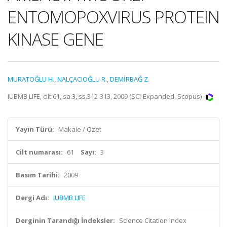
ENTOMOPOXVIRUS PROTEIN
KINASE GENE
MURATOĞLU H.
,
NALÇACIOĞLU R.
,
DEMİRBAĞ Z.
IUBMB LIFE, cilt.61, sa.3, ss.312-313, 2009 (SCI-Expanded, Scopus)
Yayın Türü:
Makale / Özet
Cilt numarası:
61
Sayı:
3
Basım Tarihi:
2009
Dergi Adı:
IUBMB LIFE
Derginin Tarandığı İndeksler:
Science Citation Index