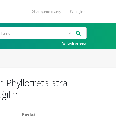
Araştırmacı Girişi
English
Detaylı Arama
 Phyllotreta atra
ğılımı
Paylaş