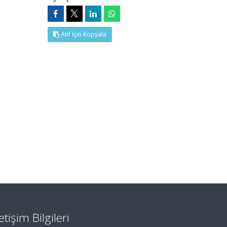
Atıf İçin Kopyala
letişim Bilgileri