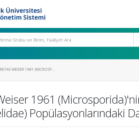
k Üniversitesi
Yönetim Sistemi
ETAE WEISER 1961 (MICROSP...
eiser 1961 (Microsporida)'nin
idae) Popülasyonlarındaki Da