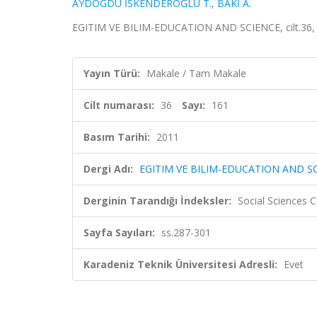
AYDOĞDU İSKENDEROĞLU T.
,
BAKİ A.
EGITIM VE BILIM-EDUCATION AND SCIENCE, cilt.36, sa
Yayın Türü:
Makale / Tam Makale
Cilt numarası:
36
Sayı:
161
Basım Tarihi:
2011
Dergi Adı:
EGITIM VE BILIM-EDUCATION AND S
Derginin Tarandığı İndeksler:
Social Sciences 
Sayfa Sayıları:
ss.287-301
Karadeniz Teknik Üniversitesi Adresli:
Evet