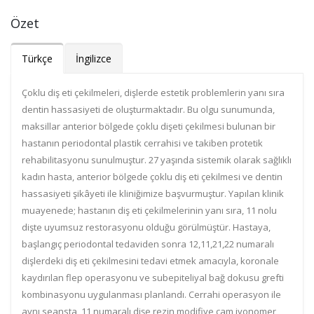
Özet
Türkçe
İngilizce
Çoklu diş eti çekilmeleri, dişlerde estetik problemlerin yanı sıra
dentin hassasiyeti de oluşturmaktadır. Bu olgu sunumunda,
maksillar anterior bölgede çoklu dişeti çekilmesi bulunan bir
hastanın periodontal plastik cerrahisi ve takiben protetik
rehabilitasyonu sunulmuştur. 27 yaşında sistemik olarak sağlıklı
kadın hasta, anterior bölgede çoklu diş eti çekilmesi ve dentin
hassasiyeti şikâyeti ile kliniğimize başvurmuştur. Yapılan klinik
muayenede; hastanın diş eti çekilmelerinin yanı sıra, 11 nolu
dişte uyumsuz restorasyonu olduğu görülmüştür. Hastaya,
başlangıç periodontal tedaviden sonra 12,11,21,22 numaralı
dişlerdeki diş eti çekilmesini tedavi etmek amacıyla, koronale
kaydırılan flep operasyonu ve subepiteliyal bağ dokusu grefti
kombinasyonu uygulanması planlandı. Cerrahi operasyon ile
aynı seansta, 11 numaralı dişe rezin modifiye cam iyonomer