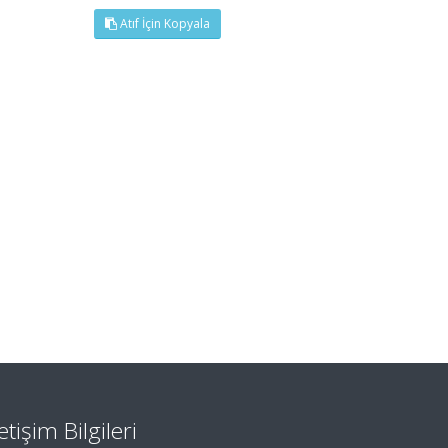
Atıf İçin Kopyala
letişim Bilgileri