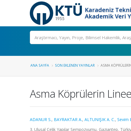
Karadeniz Tekni
Akademik Veri 
Ara
ANA SAYFA
SON EKLENEN YAYINLAR
ASMA KÖPRÜLERIN
Asma Köprülerin Lineer
ADANUR S.
,
BAYRAKTAR A.
,
ALTUNIŞIK A. C.
,
Sevim 
3. Ulusal Çelik Yapılar Sempozyumu, Gaziantep, Türkiye