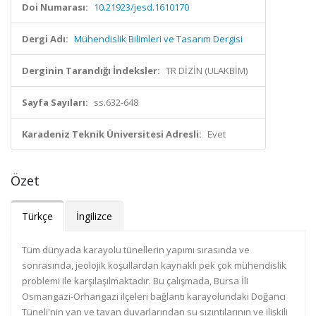
Doi Numarası:
10.21923/jesd.1610170
Dergi Adı:
Mühendislik Bilimleri ve Tasarım Dergisi
Derginin Tarandığı İndeksler:
TR DİZİN (ULAKBİM)
Sayfa Sayıları:
ss.632-648
Karadeniz Teknik Üniversitesi Adresli:
Evet
Özet
Türkçe
İngilizce
Tüm dünyada karayolu tünellerin yapımı sırasında ve
sonrasında, jeolojik koşullardan kaynaklı pek çok mühendislik
problemi ile karşılaşılmaktadır. Bu çalışmada, Bursa İli
Osmangazi-Orhangazi ilçeleri bağlantı karayolundaki Doğancı
Tüneli'nin yan ve tavan duvarlarından su sızıntılarının ve ilişkili