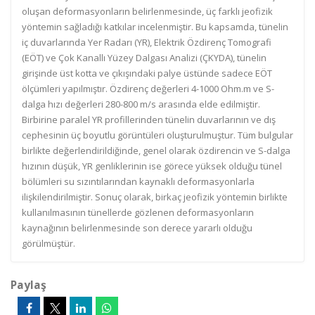
oluşan deformasyonların belirlenmesinde, üç farklı jeofizik
yöntemin sağladığı katkılar incelenmiştir. Bu kapsamda, tünelin
iç duvarlarında Yer Radarı (YR), Elektrik Özdirenç Tomografi
(EÖT) ve Çok Kanallı Yüzey Dalgası Analizi (ÇKYDA), tünelin
girişinde üst kotta ve çıkışındaki palye üstünde sadece EÖT
ölçümleri yapılmıştır. Özdirenç değerleri 4-1000 Ohm.m ve S-
dalga hızı değerleri 280-800 m/s arasında elde edilmiştir.
Birbirine paralel YR profillerinden tünelin duvarlarının ve dış
cephesinin üç boyutlu görüntüleri oluşturulmuştur. Tüm bulgular
birlikte değerlendirildiğinde, genel olarak özdirencin ve S-dalga
hızının düşük, YR genliklerinin ise görece yüksek olduğu tünel
bölümleri su sızıntılarından kaynaklı deformasyonlarla
ilişkilendirilmiştir. Sonuç olarak, birkaç jeofizik yöntemin birlikte
kullanılmasının tünellerde gözlenen deformasyonların
kaynağının belirlenmesinde son derece yararlı olduğu
görülmüştür.
Paylaş