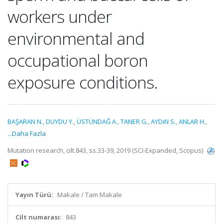
workers under
environmental and
occupational boron
exposure conditions.
BAŞARAN N.
,
DUYDU Y.
,
ÜSTÜNDAĞ A.
,
TANER G.
,
AYDıN S.
,
ANLAR H.
,
...Daha Fazla
Mutation research, cilt.843, ss.33-39, 2019 (SCI-Expanded, Scopus)
Yayın Türü:
Makale / Tam Makale
Cilt numarası:
843