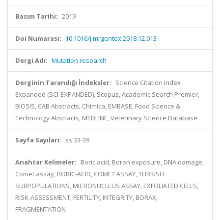
Basım Tarihi:
2019
Doi Numarası:
10.1016/j.mrgentox.2018.12.013
Dergi Adı:
Mutation research
Derginin Tarandığı İndeksler:
Science Citation Index
Expanded (SCI-EXPANDED), Scopus, Academic Search Premier,
BIOSIS, CAB Abstracts, Chimica, EMBASE, Food Science &
Technology Abstracts, MEDLINE, Veterinary Science Database
Sayfa Sayıları:
ss.33-39
Anahtar Kelimeler:
Boric acid, Boron exposure, DNA damage,
Comet assay, BORIC-ACID, COMET ASSAY, TURKISH
SUBPOPULATIONS, MICRONUCLEUS ASSAY, EXFOLIATED CELLS,
RISK-ASSESSMENT, FERTILITY, INTEGRITY, BORAX,
FRAGMENTATION