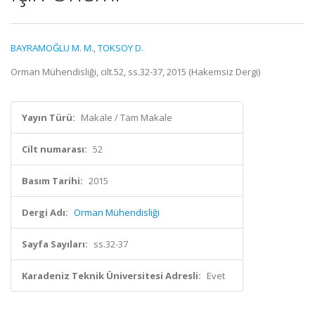
BAYRAMOĞLU M. M.
,
TOKSOY D.
Orman Mühendisliği, cilt.52, ss.32-37, 2015 (Hakemsiz Dergi)
Yayın Türü:
Makale / Tam Makale
Cilt numarası:
52
Basım Tarihi:
2015
Dergi Adı:
Orman Mühendisliği
Sayfa Sayıları:
ss.32-37
Karadeniz Teknik Üniversitesi Adresli:
Evet