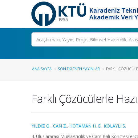
Karadeniz Tekni
Akademik Veri 
Ara
ANA SAYFA
SON EKLENEN YAYINLAR
FARKLI ÇÖZÜCÜLER
Farklı Çözücülerle Hazır
YILDIZ O.
,
CAN Z.
,
HOTAMAN H. E.
,
KOLAYLI S.
4. Uluslararası MuğlaArıcılık ve Çam Balı Kongresi eş