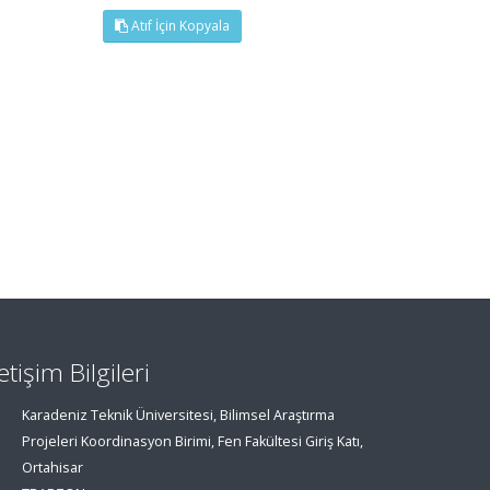
Atıf İçin Kopyala
letişim Bilgileri
Karadeniz Teknik Üniversitesi, Bilimsel Araştırma
Projeleri Koordinasyon Birimi, Fen Fakültesi Giriş Katı,
Ortahisar