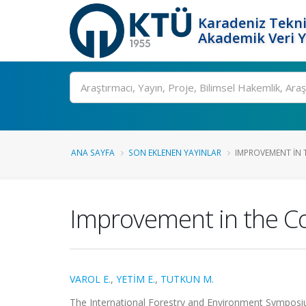
Karadeniz Tekni
Akademik Veri 
Ara
ANA SAYFA
SON EKLENEN YAYINLAR
IMPROVEMENT IN T
Improvement in the Co
VAROL E.
,
YETİM E.
,
TUTKUN M.
The International Forestry and Environment Symposi