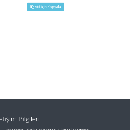
Atıf İçin Kopyala
letişim Bilgileri