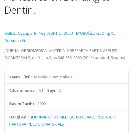
Dentin.
Belli S.
,
Özçopur B.
,
YEŞİLYURT C.
,
BULUT EYÜBOĞLU G.
,
Ding X.
,
Dorsman G.
JOURNAL OF BIOMEDICAL MATERIALS RESEARCH PART B-APPLIED
BIOMATERIALS, cilt.91, sa.2, ss.948-956, 2009 (SCI-Expanded, Scopus)
Yayın Türü:
Makale / Tam Makale
Cilt numarası:
91
Sayı:
2
Basım Tarihi:
2009
Dergi Adı:
JOURNAL OF BIOMEDICAL MATERIALS RESEARCH
PART B-APPLIED BIOMATERIALS