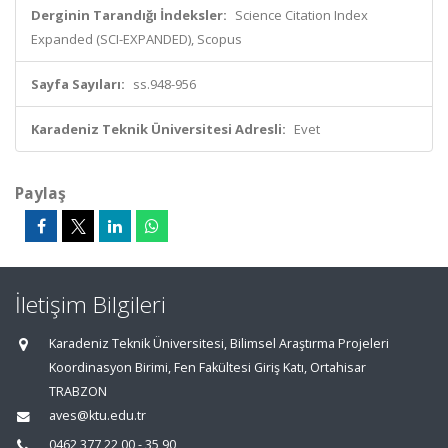
Derginin Tarandığı İndeksler:
Science Citation Index
Expanded (SCI-EXPANDED), Scopus
Sayfa Sayıları:
ss.948-956
Karadeniz Teknik Üniversitesi Adresli:
Evet
Paylaş
İletişim Bilgileri
Karadeniz Teknik Üniversitesi, Bilimsel Araştırma Projeleri
Koordinasyon Birimi, Fen Fakültesi Giriş Katı, Ortahisar
TRABZON
aves@ktu.edu.tr
0462 377 22 00 - 35 90