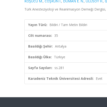
KOŞUCU M.
,
COŞKUN İ.
,
DUMAN E. N.
,
ULUSOY H.
,
G
Türk Anesteziyoloji ve Reanimasyon Derneği Dergisi, Ant
Yayın Türü:
Bildiri / Tam Metin Bildiri
Cilt numarası:
35
Basıldığı Şehir:
Antalya
Basıldığı Ülke:
Türkiye
Sayfa Sayıları:
ss.281
Karadeniz Teknik Üniversitesi Adresli:
Evet