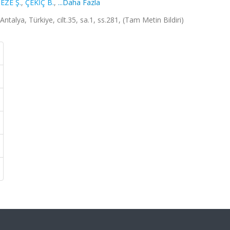
EZE Ş.
,
ÇEKİÇ B.
,
...Daha Fazla
alya, Türkiye, cilt.35, sa.1, ss.281, (Tam Metin Bildiri)