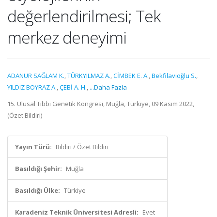
değerlendirilmesi; Tek
merkez deneyimi
ADANUR SAĞLAM K.
,
TÜRKYILMAZ A.
,
CİMBEK E. A.
,
Bekfilavioğlu S.
,
YILDIZ BOYRAZ A.
,
ÇEBİ A. H.
,
...Daha Fazla
15. Ulusal Tıbbi Genetik Kongresi, Muğla, Türkiye, 09 Kasım 2022,
(Özet Bildiri)
Yayın Türü:
Bildiri / Özet Bildiri
Basıldığı Şehir:
Muğla
Basıldığı Ülke:
Türkiye
Karadeniz Teknik Üniversitesi Adresli:
Evet