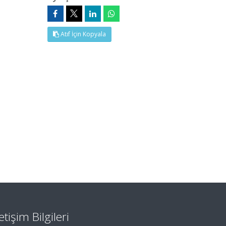
Atıf İçin Kopyala
letişim Bilgileri