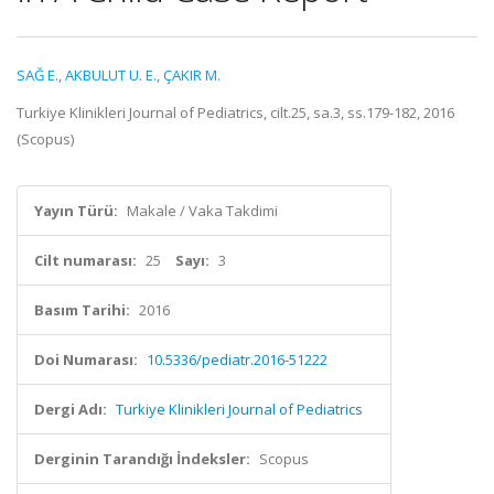
SAĞ E.
,
AKBULUT U. E.
,
ÇAKIR M.
Turkiye Klinikleri Journal of Pediatrics, cilt.25, sa.3, ss.179-182, 2016
(Scopus)
Yayın Türü:
Makale / Vaka Takdimi
Cilt numarası:
25
Sayı:
3
Basım Tarihi:
2016
Doi Numarası:
10.5336/pediatr.2016-51222
Dergi Adı:
Turkiye Klinikleri Journal of Pediatrics
Derginin Tarandığı İndeksler:
Scopus