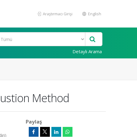
Araştırmacı Girişi
English
Detaylı Arama
bustion Method
Paylaş
iri)