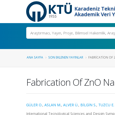
Karadeniz Tekni
Akademik Veri 
Ara
ANA SAYFA
SON EKLENEN YAYINLAR
FABRICATION OF 
Fabrication Of ZnO Na
GÜLER O.
,
ASLAN M.
,
ALVER Ü.
,
BİLGİN S.
,
TUZCU E.
International Tecnological Sciences and Design Sympos