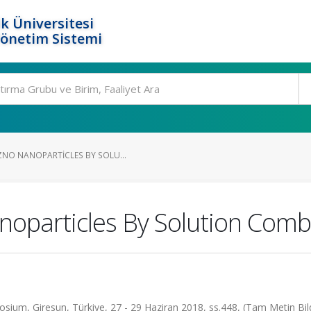
k Üniversitesi
Yönetim Sistemi
ZNO NANOPARTICLES BY SOLU...
noparticles By Solution Com
ium, Giresun, Türkiye, 27 - 29 Haziran 2018, ss.448, (Tam Metin Bild