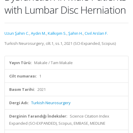
with Lumbar Disc Herniation
Uzun Şahin C.
,
Aydın M.
,
Kalkışım S.
,
Şahin H.
,
Civil Arslan F.
Turkish Neurosurgery, cilt.1, ss.1, 2021 (SCI-Expanded, Scopus)
Yayın Türü:
Makale / Tam Makale
Cilt numarası:
1
Basım Tarihi:
2021
Dergi Adı:
Turkish Neurosurgery
Derginin Tarandığı İndeksler:
Science Citation Index
Expanded (SCI-EXPANDED), Scopus, EMBASE, MEDLINE