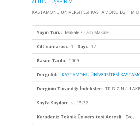
ALTUN T.
,
ŞAHİN M.
KASTAMONU ÜNİVERSİTESİ KASTAMONU EĞİTİM DERGİSİ,
Yayın Türü:
Makale / Tam Makale
Cilt numarası:
1
Sayı:
17
Basım Tarihi:
2009
Dergi Adı:
KASTAMONU ÜNİVERSİTESİ KASTAMO
Derginin Tarandığı İndeksler:
TR DİZİN (ULAK
Sayfa Sayıları:
ss.15-32
Karadeniz Teknik Üniversitesi Adresli:
Evet