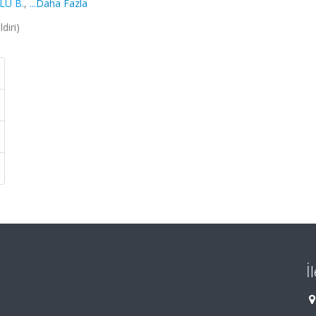
LU B.
,
...Daha Fazla
diri)
İ