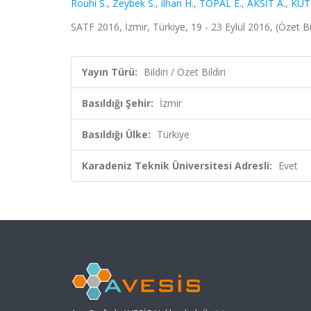
Rouhi S.
,
Zeybek S.
,
ilhan H.
,
TOPAL E.
,
AKSİT A.
,
KUT
SATF 2016, İzmir, Türkiye, 19 - 23 Eylül 2016, (Özet Bil
Yayın Türü:
Bildiri / Özet Bildiri
Basıldığı Şehir:
İzmir
Basıldığı Ülke:
Türkiye
Karadeniz Teknik Üniversitesi Adresli:
Evet