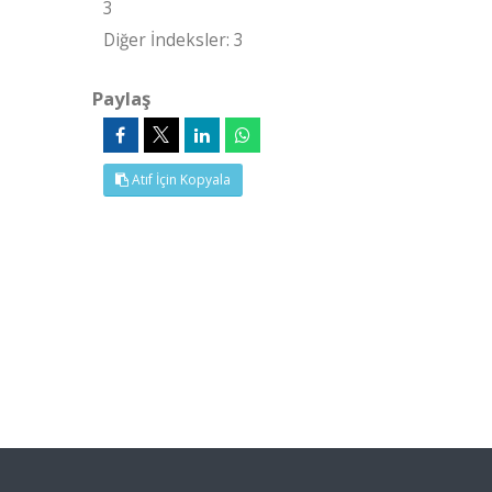
3
Diğer İndeksler: 3
Paylaş
Atıf İçin Kopyala