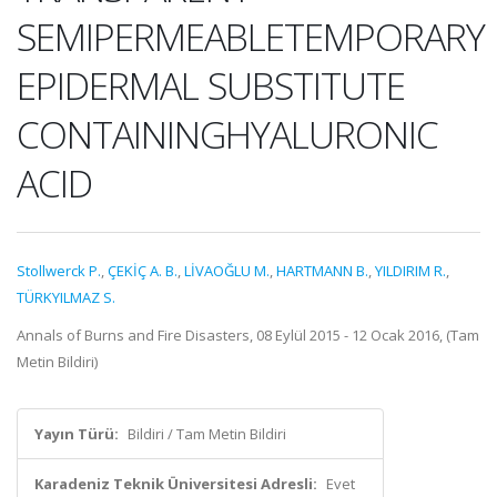
SEMIPERMEABLETEMPORARY
EPIDERMAL SUBSTITUTE
CONTAININGHYALURONIC
ACID
Stollwerck P.
,
ÇEKİÇ A. B.
,
LİVAOĞLU M.
,
HARTMANN B.
,
YILDIRIM R.
,
TÜRKYILMAZ S.
Annals of Burns and Fire Disasters, 08 Eylül 2015 - 12 Ocak 2016, (Tam
Metin Bildiri)
Yayın Türü:
Bildiri / Tam Metin Bildiri
Karadeniz Teknik Üniversitesi Adresli:
Evet