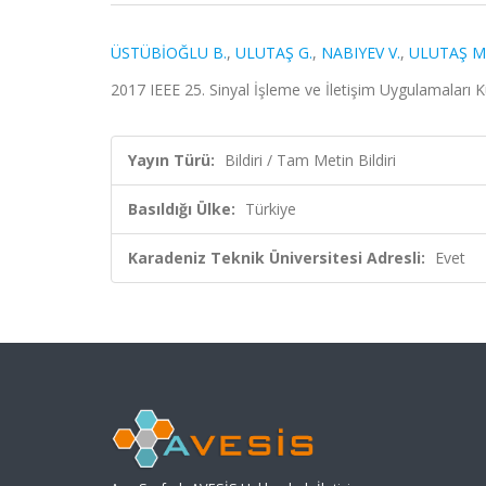
ÜSTÜBİOĞLU B.
,
ULUTAŞ G.
,
NABIYEV V.
,
ULUTAŞ M
2017 IEEE 25. Sinyal İşleme ve İletişim Uygulamaları K
Yayın Türü:
Bildiri / Tam Metin Bildiri
Basıldığı Ülke:
Türkiye
Karadeniz Teknik Üniversitesi Adresli:
Evet