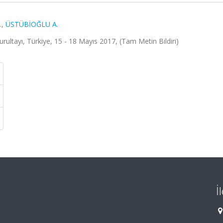
.
,
ÜSTÜBİOĞLU A.
urultayı, Türkiye, 15 - 18 Mayıs 2017, (Tam Metin Bildiri)
İ