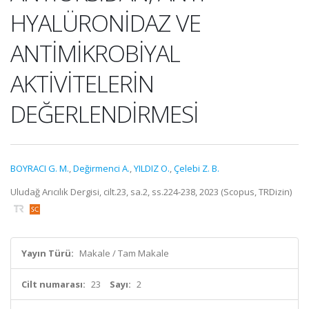
HYALÜRONİDAZ VE
ANTİMİKROBİYAL
AKTİVİTELERİN
DEĞERLENDİRMESİ
BOYRACI G. M.
,
Değirmenci A.
,
YILDIZ O.
,
Çelebi Z. B.
Uludağ Arıcılık Dergisi, cilt.23, sa.2, ss.224-238, 2023 (Scopus, TRDizin)
Yayın Türü:
Makale / Tam Makale
Cilt numarası:
23
Sayı:
2