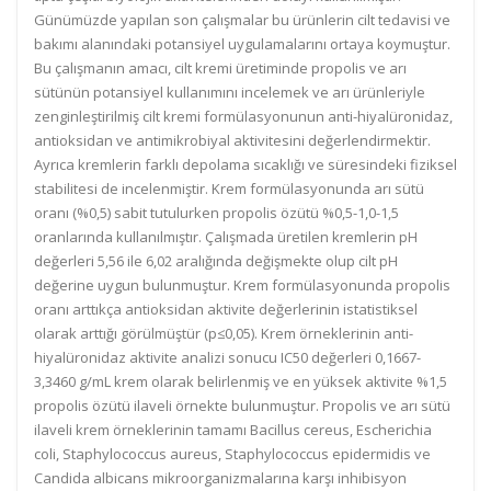
Günümüzde yapılan son çalışmalar bu ürünlerin cilt tedavisi ve
bakımı alanındaki potansiyel uygulamalarını ortaya koymuştur.
Bu çalışmanın amacı, cilt kremi üretiminde propolis ve arı
sütünün potansiyel kullanımını incelemek ve arı ürünleriyle
zenginleştirilmiş cilt kremi formülasyonunun anti-hiyalüronidaz,
antioksidan ve antimikrobiyal aktivitesini değerlendirmektir.
Ayrıca kremlerin farklı depolama sıcaklığı ve süresindeki fiziksel
stabilitesi de incelenmiştir. Krem formülasyonunda arı sütü
oranı (%0,5) sabit tutulurken propolis özütü %0,5-1,0-1,5
oranlarında kullanılmıştır. Çalışmada üretilen kremlerin pH
değerleri 5,56 ile 6,02 aralığında değişmekte olup cilt pH
değerine uygun bulunmuştur. Krem formülasyonunda propolis
oranı arttıkça antioksidan aktivite değerlerinin istatistiksel
olarak arttığı görülmüştür (p≤0,05). Krem örneklerinin anti-
hiyalüronidaz aktivite analizi sonucu IC50 değerleri 0,1667-
3,3460 g/mL krem olarak belirlenmiş ve en yüksek aktivite %1,5
propolis özütü ilaveli örnekte bulunmuştur. Propolis ve arı sütü
ilaveli krem örneklerinin tamamı Bacillus cereus, Escherichia
coli, Staphylococcus aureus, Staphylococcus epidermidis ve
Candida albicans mikroorganizmalarına karşı inhibisyon