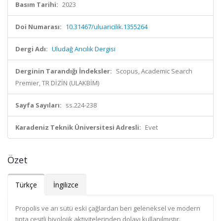
Basım Tarihi:
2023
Doi Numarası:
10.31467/uluaricilik.1355264
Dergi Adı:
Uludağ Arıcılık Dergisi
Derginin Tarandığı İndeksler:
Scopus, Academic Search
Premier, TR DİZİN (ULAKBİM)
Sayfa Sayıları:
ss.224-238
Karadeniz Teknik Üniversitesi Adresli:
Evet
Özet
Türkçe
İngilizce
Propolis ve arı sütü eski çağlardan beri geleneksel ve modern
tıpta çeşitli biyolojik aktivitelerinden dolayı kullanılmıştır.