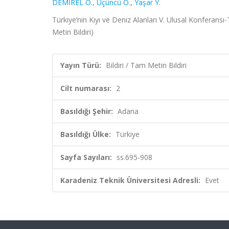
DEMİREL Ö.
,
Üçüncü O.
,
Yaşar Y.
Türkiye’nin Kıyı ve Deniz Alanları V. Ulusal Konferansı-
Metin Bildiri)
Yayın Türü:
Bildiri / Tam Metin Bildiri
Cilt numarası:
2
Basıldığı Şehir:
Adana
Basıldığı Ülke:
Türkiye
Sayfa Sayıları:
ss.695-908
Karadeniz Teknik Üniversitesi Adresli:
Evet