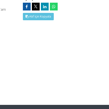
(Tam
Atıf İçin Kopyala