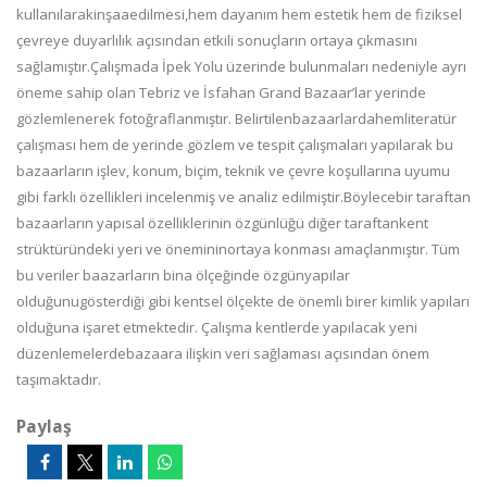
kullanı
larak
inşaa
edilmesi
,
hem
dayanım hem estetik hem de fiziksel
çevreye duyarlılık açısından etkili sonuçların ortaya çıkmasını
sağlamıştır.
Çalışmada İpek Yolu üzerinde bulunmaları nedeniyle ayrı
öneme sah
ip olan Tebr
iz ve
İsfahan Grand Bazaar’lar
yerinde
gözlem
lenerek
fotoğraflanmıştır. Belirtilen
bazaarlar
da
hem
literatür
çalışması hem de
yerinde
gözlem ve
tespi
t
çalışmaları yapılarak
bu
baza
arların
işlev, konum, biçim,
teknik ve çevre koşullarına uyumu
gibi farklı
özellikleri incelenmiş ve analiz edilmiştir.
Böylece
bir
taraftan
bazaarların
yapısal özelliklerinin özgünlüğü
diğer taraftan
kent
strüktüründe
ki yeri ve
önemi
nin
ortaya konması amaçlanmışt
ır.
Tüm
bu veriler
b
aazarların
bina ölçeğinde özgün
yapılar
olduğunu
gösterdiği gibi kentsel ölçekte de önem
li birer kimlik yapıları
olduğuna işaret etmektedir.
Çalışma
kentlerde
yapılacak yeni
düzenlemelerde
bazaara ilişkin ver
i sağlaması
açısından önem
taşımaktadır.
Paylaş