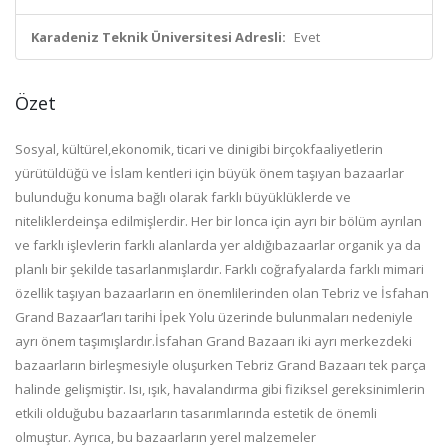
Karadeniz Teknik Üniversitesi Adresli:
Evet
Özet
S
osyal, kültürel,
ekonomik, ticari
ve dini
gibi birçok
faaliyetlerin
yürütüldüğü ve İslam kentleri için
büyük önem taşıyan baz
a
arlar
bulunduğu konuma bağlı olarak farklı büyüklük
lerde ve
niteliklerde
inşa edilmişlerdir.
Her bir lonca için ayrı bir bölüm ayrılan
ve farklı işlevlerin farklı alanlarda yer
aldığı
bazaarlar organik ya da
planlı bir şekilde tasarlanmışlardır.
Farklı coğrafyalarda far
klı mimari
özellik taşıyan bazaa
rların en önemlilerinden olan Tebriz ve İsfahan
Grand Bazaar
’
ları tarihi İpek
Yolu üzerinde bulunmaları nedeniyle
ayrı önem taşım
ış
lar
dır
.
İsfahan Grand Bazaarı iki ayrı
merkezdeki
bazaarların birleşmesiyle oluşurken Tebriz Grand Bazaarı tek parça
halinde
gelişmiştir
.
Isı
, ışık
, havalandırma gibi fiziksel gereksinimlerin
etkil
i
olduğu
bu
bazaarların tasarımlarınd
a estetik
de önemli
olmuş
tur.
Ayrıca, bu bazaarların y
erel malzemeler