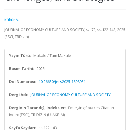
Kültür A.
JOURNAL OF ECONOMY CULTURE AND SOCIETY, sa.72, ss.122-143, 2025
(ESCI, TRDizin)
Yayın Türü:
Makale / Tam Makale
Basım Tarihi:
2025
Doi Numarası:
10.26650/jecs2025-1698951
Dergi Adı:
JOURNAL OF ECONOMY CULTURE AND SOCIETY
Derginin Tarandığı İndeksler:
Emerging Sources Citation
Index (ESCI), TR DİZİN (ULAKBİM)
Sayfa Sayıları:
ss.122-143