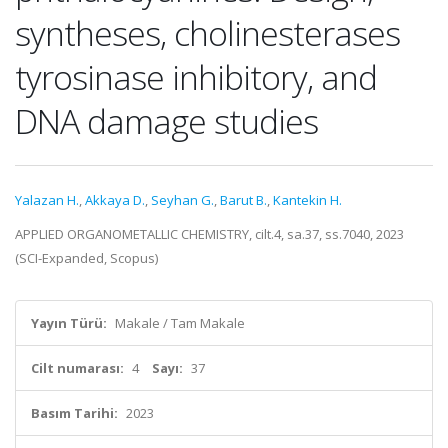
syntheses, cholinesterases
tyrosinase inhibitory, and
DNA damage studies
Yalazan H.
,
Akkaya D.
,
Seyhan G.
,
Barut B.
,
Kantekin H.
APPLIED ORGANOMETALLIC CHEMISTRY, cilt.4, sa.37, ss.7040, 2023
(SCI-Expanded, Scopus)
Yayın Türü:
Makale / Tam Makale
Cilt numarası:
4
Sayı:
37
Basım Tarihi:
2023