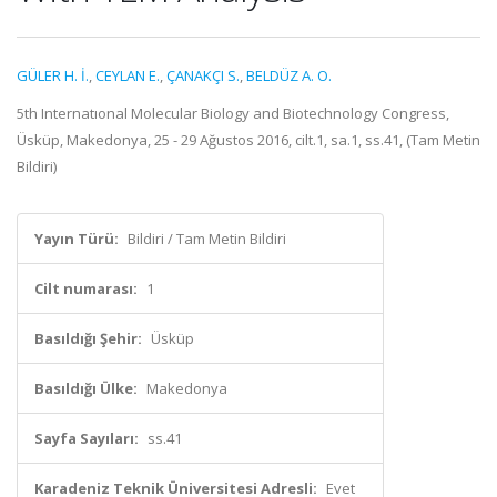
GÜLER H. İ.
,
CEYLAN E.
,
ÇANAKÇI S.
,
BELDÜZ A. O.
5th Internatıonal Molecular Biology and Biotechnology Congress,
Üsküp, Makedonya, 25 - 29 Ağustos 2016, cilt.1, sa.1, ss.41, (Tam Metin
Bildiri)
Yayın Türü:
Bildiri / Tam Metin Bildiri
Cilt numarası:
1
Basıldığı Şehir:
Üsküp
Basıldığı Ülke:
Makedonya
Sayfa Sayıları:
ss.41
Karadeniz Teknik Üniversitesi Adresli:
Evet