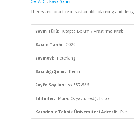
Gel A. G.
,
Kaya Şahin E.
Theory and practice in sustainable planning and desig
Yayın Türü:
Kitapta Bölüm / Araştırma Kitabı
Basım Tarihi:
2020
Yayınevi:
Peterlang
Basıldığı Şehir:
Berlin
Sayfa Sayıları:
ss.557-566
Editörler:
Murat Özyavuz (ed.), Editör
Karadeniz Teknik Üniversitesi Adresli:
Evet