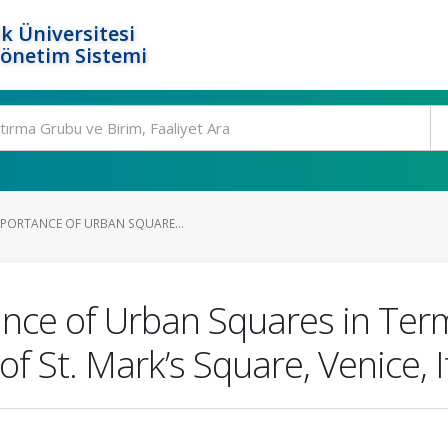
k Üniversitesi
Yönetim Sistemi
MPORTANCE OF URBAN SQUARE...
nce of Urban Squares in Ter
f St. Mark’s Square, Venice, I