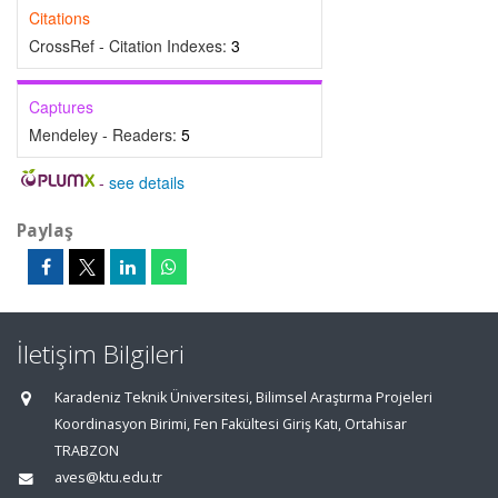
Citations
CrossRef - Citation Indexes:
3
Captures
Mendeley - Readers:
5
-
see details
Paylaş
İletişim Bilgileri
Karadeniz Teknik Üniversitesi, Bilimsel Araştırma Projeleri
Koordinasyon Birimi, Fen Fakültesi Giriş Katı, Ortahisar
TRABZON
aves@ktu.edu.tr