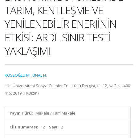
TARIM, KENTLEŞME VE
YENİLENEBİLİR ENERJİNİN
ETKİSİ: ARDL SINIR TESTİ
YAKLAŞIMI
KÖSEOĞLU M.
,
ÜNAL H.
Hitit Üniversitesi Sosyal Bilimler Enstitüsü Dergisi, cilt.12, sa.2, ss.400-
415, 2019 (TRDizin)
Yayın Türü:
Makale / Tam Makale
Cilt numarası:
12
Sayı:
2