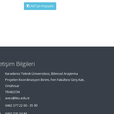
Atıf İçin Kopyala
letişim Bilgileri
Karadeniz Teknik Üniversitesi, Bilimsel Araştırma
Projeleri Koordinasyon Birimi, Fen Fakültesi Giriş Katı,
Ortahisar
TRABZON
aves@ktu.edu.tr
0462 377 22 00 - 35 90
0462 325 34 84