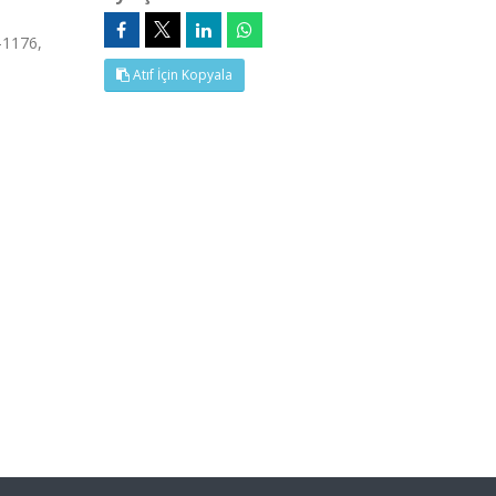
-1176,
Atıf İçin Kopyala