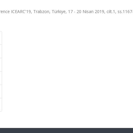
rence ICEARC'19, Trabzon, Türkiye, 17 - 20 Nisan 2019, cilt.1, ss.1167