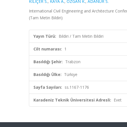
KILIÇER S.
,
KAYA A.
,
ÖZGAN K.
,
ADANUR S.
International Civil Engineering and Architecture Confe
(Tam Metin Bildiri)
Yayın Türü:
Bildiri / Tam Metin Bildiri
Cilt numarası:
1
Basıldığı Şehir:
Trabzon
Basıldığı Ülke:
Türkiye
Sayfa Sayıları:
ss.1167-1176
Karadeniz Teknik Üniversitesi Adresli:
Evet