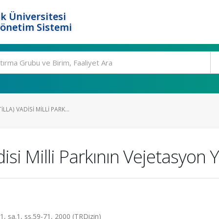
k Üniversitesi
Yönetim Sistemi
LLA) VADISI MILLI PARK...
adisi Milli Parkının Vejetasyon
.1, sa.1, ss.59-71, 2000 (TRDizin)