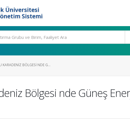
k Üniversitesi
Yönetim Sistemi
 KARADENIZ BÖLGESI NDE G...
eniz Bölgesi nde Güneş Enerji