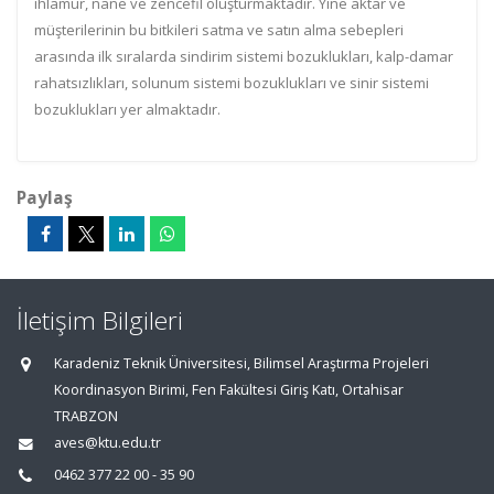
ıhlamur, nane ve zencefil oluşturmaktadır. Yine aktar ve
müşterilerinin bu bitkileri satma ve satın alma sebepleri
arasında ilk sıralarda sindirim sistemi bozuklukları, kalp-damar
rahatsızlıkları, solunum sistemi bozuklukları ve sinir sistemi
bozuklukları yer almaktadır.
Paylaş
İletişim Bilgileri
Karadeniz Teknik Üniversitesi, Bilimsel Araştırma Projeleri
Koordinasyon Birimi, Fen Fakültesi Giriş Katı, Ortahisar
TRABZON
aves@ktu.edu.tr
0462 377 22 00 - 35 90