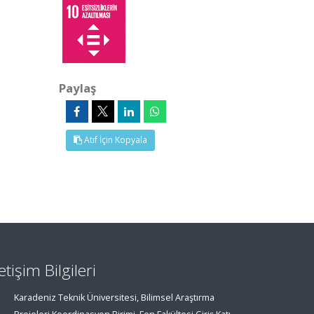
Paylaş
Atıf İçin Kopyala
letişim Bilgileri
Karadeniz Teknik Üniversitesi, Bilimsel Araştırma