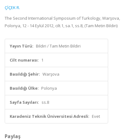
ÇİÇEK R.
The Second International Symposium of Turkology, Warşova,
Polonya, 12 - 14 Eylül 2012, cilt.1, sa.1, ss.8, (Tam Metin Bildiri)
Yayın Türü:
Bildiri / Tam Metin Bildiri
Cilt numarası:
1
Basıldığı Şehir:
Warşova
Basıldığı Ülke:
Polonya
Sayfa Sayıları:
ss.8
Karadeniz Teknik Üniversitesi Adresli:
Evet
Paylaş