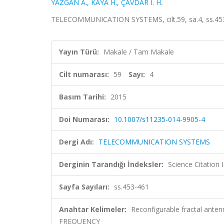
YAZGAN A.
,
KAYA H.
,
ÇAVDAR İ. H.
TELECOMMUNICATION SYSTEMS, cilt.59, sa.4, ss.453
Yayın Türü:
Makale / Tam Makale
Cilt numarası:
59
Sayı:
4
Basım Tarihi:
2015
Doi Numarası:
10.1007/s11235-014-9905-4
Dergi Adı:
TELECOMMUNICATION SYSTEMS
Derginin Tarandığı İndeksler:
Science Citation
Sayfa Sayıları:
ss.453-461
Anahtar Kelimeler:
Reconfigurable fractal ante
FREQUENCY