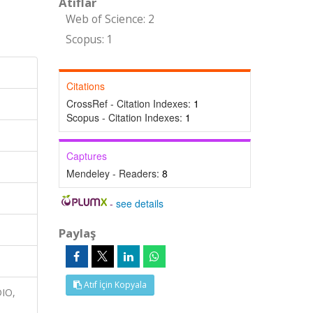
Atıflar
Web of Science: 2
Scopus: 1
Citations
CrossRef - Citation Indexes:
1
Scopus - Citation Indexes:
1
Captures
Mendeley - Readers:
8
-
see details
Paylaş
Atıf İçin Kopyala
DIO,