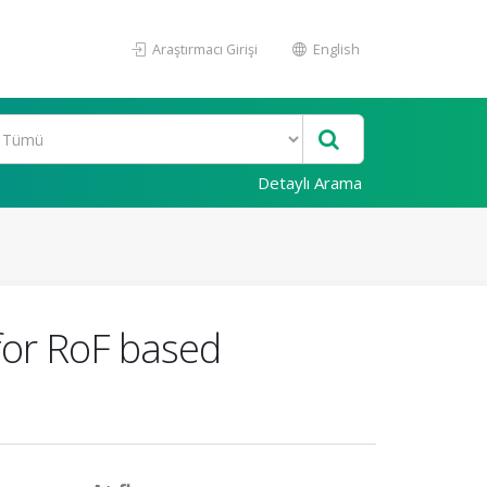
Araştırmacı Girişi
English
Detaylı Arama
 for RoF based