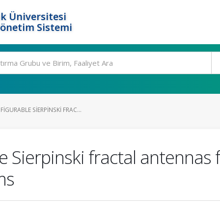
k Üniversitesi
Yönetim Sistemi
IGURABLE SIERPINSKI FRAC...
le Sierpinski fractal antennas
ms