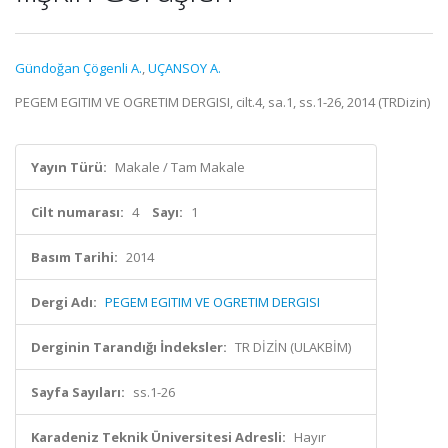
Gündoğan Çögenli A.
,
UÇANSOY A.
PEGEM EGITIM VE OGRETIM DERGISI, cilt.4, sa.1, ss.1-26, 2014 (TRDizin)
Yayın Türü:
Makale / Tam Makale
Cilt numarası:
4
Sayı:
1
Basım Tarihi:
2014
Dergi Adı:
PEGEM EGITIM VE OGRETIM DERGISI
Derginin Tarandığı İndeksler:
TR DİZİN (ULAKBİM)
Sayfa Sayıları:
ss.1-26
Karadeniz Teknik Üniversitesi Adresli:
Hayır